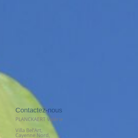
Contactez-nous
PLANCKAERT Valérie
Villa Bel’Art,
Cayenne Nord,