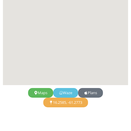
Maps
Waze
Plans
16.2585, -61.2773