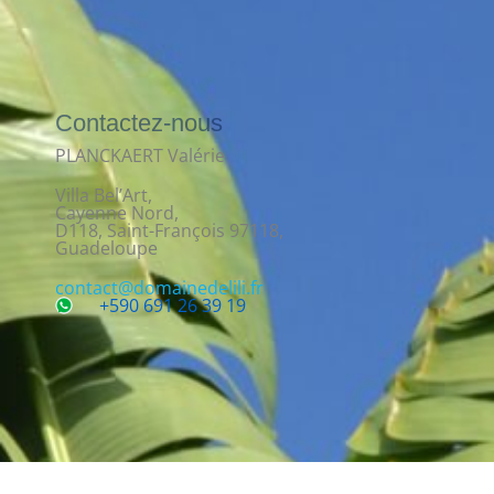
Contactez-nous
PLANCKAERT Valérie
Villa Bel’Art,
Cayenne Nord,
D118, Saint-François 97118,
Guadeloupe
contact@domainedelili.fr
+590 691 26 39 19